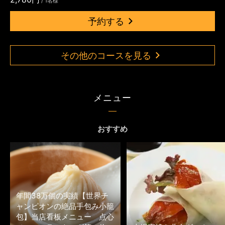
/ 1名様
予約する
その他のコースを見る
メニュー
おすすめ
年間38万個の実績【世界チ
ャンピオンの絶品手包み小籠
包】当店看板メニュー 点心