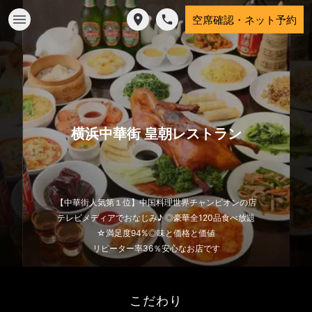
空席確認・ネット予約
横浜中華街 皇朝レストラン
【中華街人気第１位】中国料理世界チャンピオンの店
テレビメディアでおなじみ♪ ◎豪華全120品食べ放題
☆満足度94%◎味と価格と価値
リピーター率36％安心なお店です
こだわり