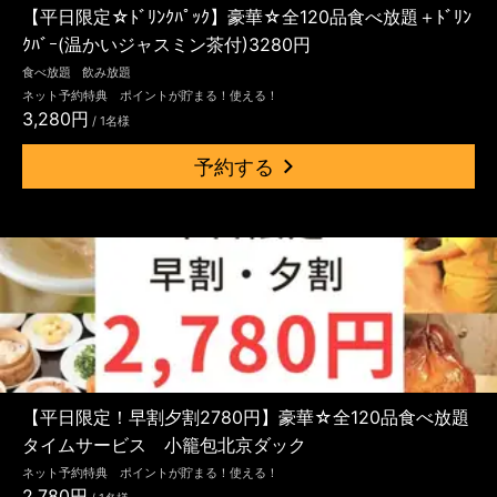
【平日限定☆ﾄﾞﾘﾝｸﾊﾟｯｸ】豪華☆全120品食べ放題＋ﾄﾞﾘﾝ
ｸﾊﾞｰ(温かいジャスミン茶付)3280円
食べ放題
飲み放題
ネット予約特典 ポイントが貯まる！使える！
3,280円
/ 1名様
予約する
【平日限定！早割夕割2780円】豪華☆全120品食べ放題
タイムサービス 小籠包北京ダック
ネット予約特典 ポイントが貯まる！使える！
2,780円