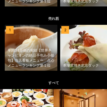
メニューランキング第１位
本場窯焼き北京ダック
売れ筋
1
2
年間38万個の実績【世界チ
ャンピオンの絶品手包み小籠
包】当店看板メニュー 点心
メニューランキング第１位
本場窯焼き北京ダック
すべて