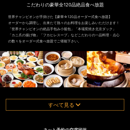
こだわりの豪華全120品絶品食べ放題
世界チャンピオンが手掛けた【豪華☆120品オーダー式食べ放題】
オーダーから調理し、出来たて熱々のお料理をお楽しみいただけます！
「世界チャンピオンの絶品手包み小籠包」「本場窯焼き北京ダック」
「カニ爪の揚げ物」「フカヒレスープ」などこだわりの一品料理・点心
の数々をオーダー式食べ放題でご堪能下さい。
すべて見る
ネット予約の空席状況