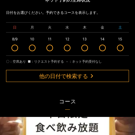
日付をお選びください。予約できるコースを表示します。
日
月
火
水
木
金
土
8/9
10
11
12
13
14
15
〇：空席あり
■：リクエスト予約する
－：ネット予約受付なし
他の日付で検索する
コース