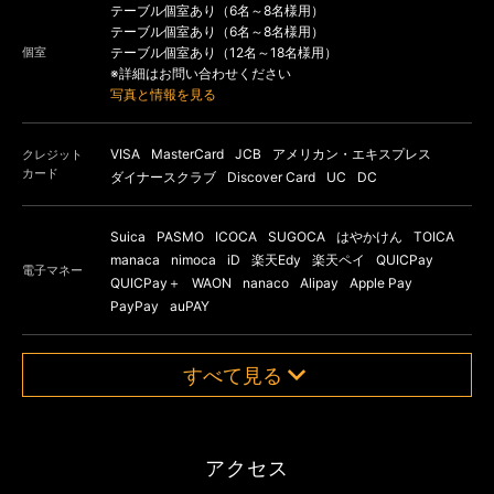
テーブル個室あり（6名～8名様用）
テーブル個室あり（6名～8名様用）
個室
テーブル個室あり（12名～18名様用）
※詳細はお問い合わせください
写真と情報を見る
VISA
MasterCard
JCB
アメリカン・エキスプレス
クレジット
カード
ダイナースクラブ
Discover Card
UC
DC
Suica
PASMO
ICOCA
SUGOCA
はやかけん
TOICA
manaca
nimoca
iD
楽天Edy
楽天ペイ
QUICPay
電子マネー
QUICPay＋
WAON
nanaco
Alipay
Apple Pay
PayPay
auPAY
すべて見る
アクセス