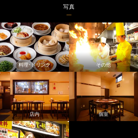
写真
料理･ドリンク
その他
店内
個室