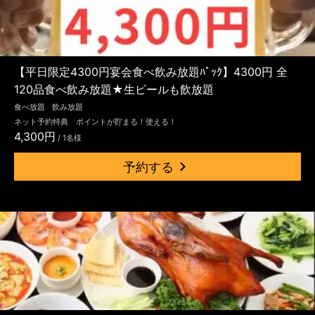
【平日限定4300円宴会食べ飲み放題ﾊﾟｯｸ】4300円 全
120品食べ飲み放題★生ビールも飲放題
食べ放題
飲み放題
ネット予約特典 ポイントが貯まる！使える！
4,300円
/ 1名様
予約する