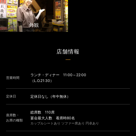
外観
店舗情報
ランチ・ディナー 11:00～22:00
営業時間
（L.O.21:30）
定休日
定休日なし（年中無休）
総席数 110席
座席数・
宴会最大人数 着席時80名
お席の種類
カップルシートあり ソファー席あり 円卓あり