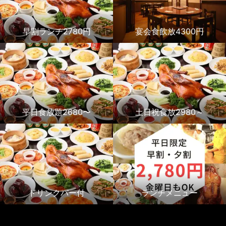
早割ランチ2780円
宴会食飲放4300円
平日食放題2680〜
土日祝食放2980～
ドリンクバー付
ランチメニュー